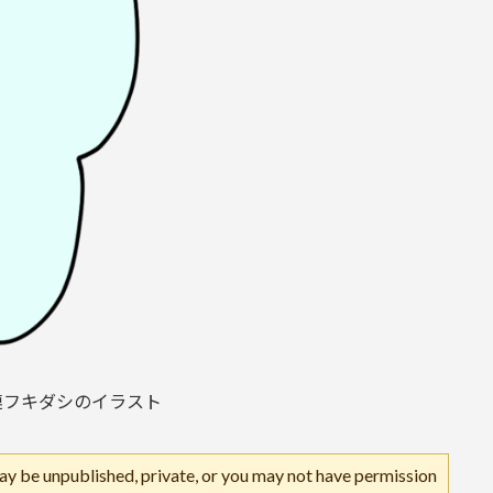
連フキダシのイラスト
may be unpublished, private, or you may not have permission