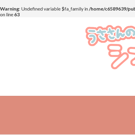
Warning
: Undefined variable $fa_family in
/home/c6589639/pub
on line
63
コ
ナ
ン
ビ
テ
ゲ
ン
ー
ツ
シ
へ
ョ
ス
ン
キ
に
ッ
移
プ
動