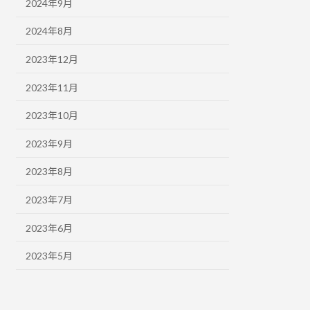
2024年9月
2024年8月
2023年12月
2023年11月
2023年10月
2023年9月
2023年8月
2023年7月
2023年6月
2023年5月