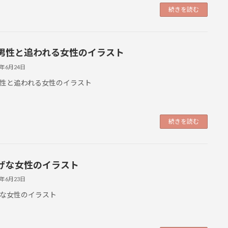
続きを読む
男性と追われる女性のイラスト
5年6月24日
性と追われる女性のイラスト
続きを読む
げな女性のイラスト
5年6月23日
な女性のイラスト