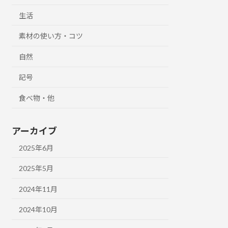
生活
素材の使い方・コツ
自然
記号
食べ物・他
アーカイブ
2025年6月
2025年5月
2024年11月
2024年10月