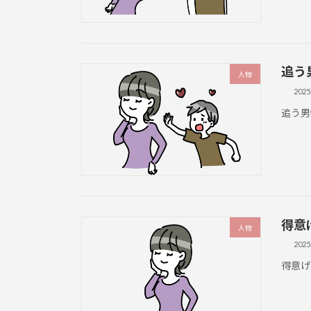
追う
人物
202
追う男
得意
人物
202
得意げ