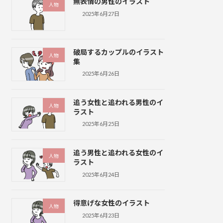
無表情の男性のイラスト
人物
2025年6月27日
破局するカップルのイラスト
人物
集
2025年6月26日
追う女性と追われる男性のイ
人物
ラスト
2025年6月25日
追う男性と追われる女性のイ
人物
ラスト
2025年6月24日
得意げな女性のイラスト
人物
2025年6月23日